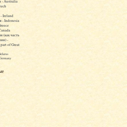
 - Australia
zech
- Ireland
 - Indonesia
Greece
 Canada
я (как часть
ии) -
 part of Great
Belarus
 Germany
ые