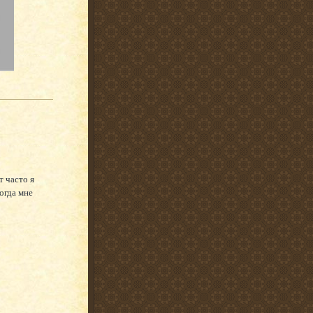
т часто я
огда мне