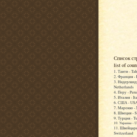
Список ст
list of coun
1. Таити - Tah
2. Франция - 
3. Нидерланд
Netherlands
4. Перу - Peru
5. Италия - It
6. США - US
7. Марокко -
8. Швеция - 
9. Турция - T
10. Украина - U
11. Швейцари
Switzerland