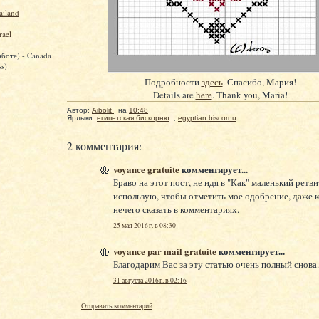
ailand
rael
аботе) - Canada
ss)
Подробности
здесь
. Спасибо, Мария!
Details are
here
. Thank you, Maria!
Автор:
Aibolit
на
10:48
Ярлыки:
египетская бискорню
,
egyptian biscornu
2 комментария:
voyance gratuite
комментирует...
Браво на этот пост, не идя в "Как" маленький ретви
использую, чтобы отметить мое одобрение, даже к
нечего сказать в комментариях.
25 мая 2016 г. в 08:30
voyance par mail gratuite
комментирует...
Благодарим Вас за эту статью очень полный снова.
31 августа 2016 г. в 02:16
Отправить комментарий