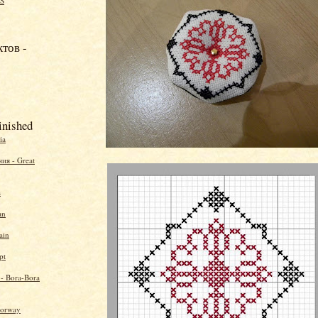
S
тов -
inished
ia
ия - Great
a
an
ain
pt
 - Bora-Bora
Norway