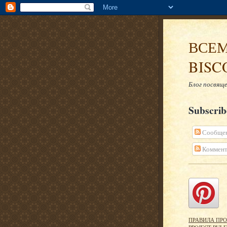
ВСЕМ
BISC
Блог посвяще
Subscri
Сообще
Коммент
ПРАВИЛА ПРО