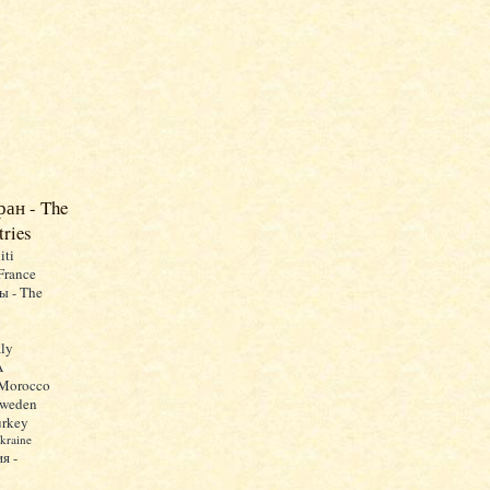
ран - The
tries
iti
France
ы - The
aly
A
 Morocco
Sweden
urkey
kraine
я -