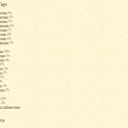
Tags
корню
(4)
скорню
(7)
корню
(7)
скорню
(3)
корню
(7)
корню
(2)
орню
(3)
скорню
(7)
рню
(23)
орню
(3)
rnu
(4)
(7)
nu
(3)
nu
(7)
(7)
3)
nu
(3)
ornu
(7)
(23)
u
(2)
nu тайландская
га