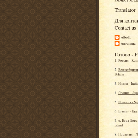
PROJECT RULE
Translator
Для контак
Contact us
Aibolit
Антонина
Готово - F
1. Россия - Russ
2.
Великобритан
Britain
3.
Индия - Indi
4.
Япония - Jap
5.
Испания - Sp
6.
Египет - Egy
7.
о. Бора-Бора
island
8.
Норвегия - 