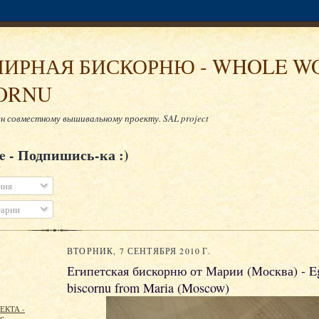
ИРНАЯ БИСКОРНЮ - WHOLE W
ORNU
н совместному вышивальному проекту. SAL project
be - Подпишись-ка :)
ния
арии
ВТОРНИК, 7 СЕНТЯБРЯ 2010 Г.
Египетская бискорню от Марии (Москва) - E
biscornu from Maria (Moscow)
ЕКТА -