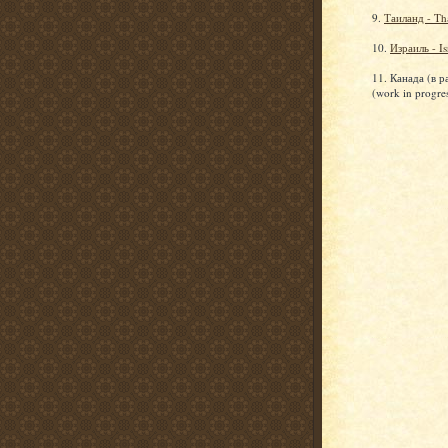
9.
Таиланд - Th
10.
Израиль - Is
11. Канада (в р
(work in progre