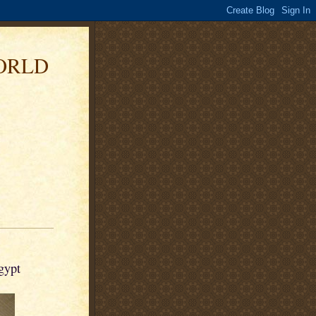
ORLD
gypt