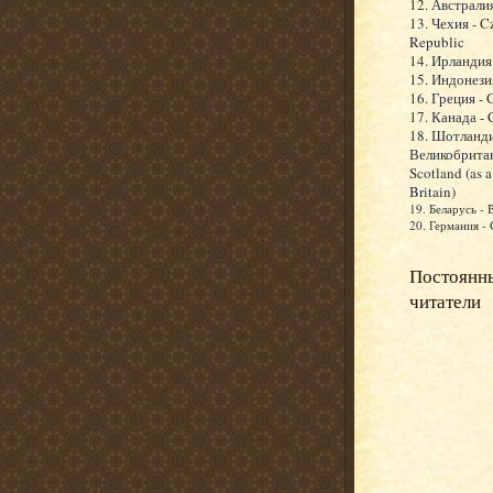
12. Австралия
13. Чехия - C
Republic
14. Ирландия 
15. Индонезия
16. Греция - 
17. Канада -
18. Шотланди
Великобритан
Scotland (as a
Britain)
19. Беларусь - 
20. Германия -
Постоянн
читатели