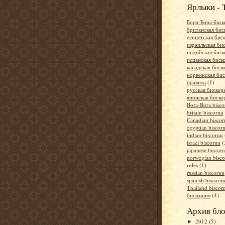
Ярлыки - 
Бора-Бора бис
британская би
египетская бис
израильская би
индийская бис
испанская бис
канадская биск
норвежская би
правила
(1)
русская биско
японская биск
Bora-Bora bisco
britain biscornu
Canadian biscor
egyptian biscor
indian biscornu
israel biscornu
(
japanese biscor
norwegian bisc
rules
(1)
russian biscornu
spanish biscorn
Thailand biscor
бискорню
(4)
Архив бло
2012
(5)
►