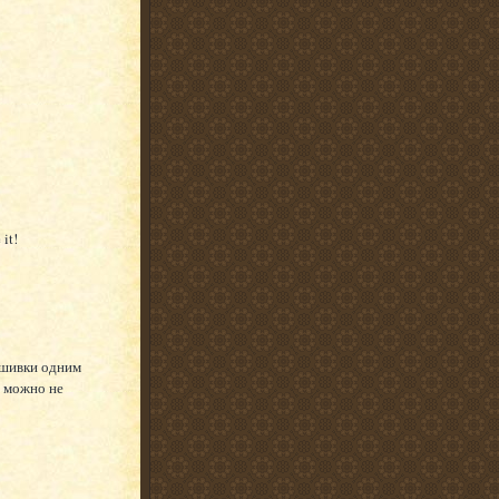
 it!
ышивки одним
у можно не