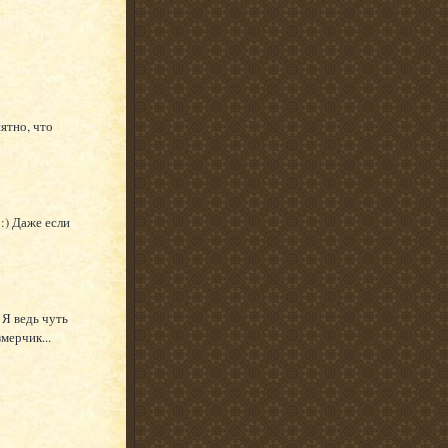
ятно, что
:) Даже если
 Я ведь чуть
мерчик...