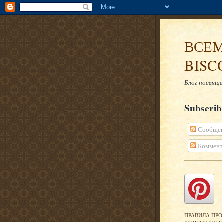
ВСЕМ
BISC
Блог посвяще
Subscri
Сообще
Коммент
ПРАВИЛА ПРО