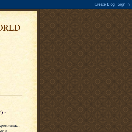
ORLD
) -
кромненько,
му и