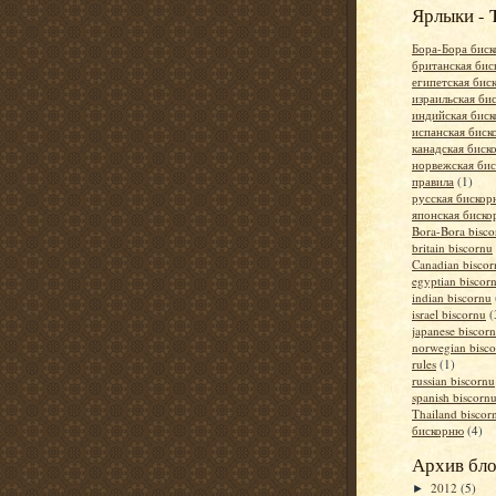
Ярлыки - 
Бора-Бора бис
британская би
египетская бис
израильская би
индийская бис
испанская бис
канадская биск
норвежская би
правила
(1)
русская биско
японская биск
Bora-Bora bisco
britain biscornu
Canadian biscor
egyptian biscor
indian biscornu
israel biscornu
(
japanese biscor
norwegian bisc
rules
(1)
russian biscornu
spanish biscorn
Thailand biscor
бискорню
(4)
Архив бло
2012
(5)
►