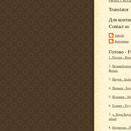
PROJECT RULE
Translator
Для контак
Contact us
Aibolit
Антонина
Готово - F
1. Россия - Russ
2.
Великобритан
Britain
3.
Индия - Indi
4.
Япония - Jap
5.
Испания - Sp
6.
Египет - Egy
7.
о. Бора-Бора
island
8.
Норвегия - 