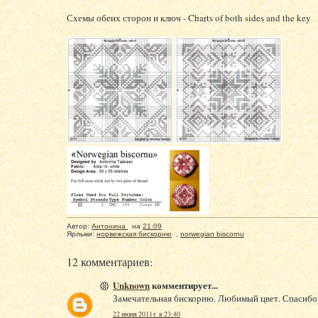
Схемы обеих сторон и ключ - Charts of both sides and the key
Автор:
Антонина
на
21:09
Ярлыки:
норвежская бискорню
,
norwegian biscornu
12 комментариев:
Unknown
комментирует...
Замечательная бискорню. Любимый цвет. Спасибо 
22 июня 2011 г. в 23:40