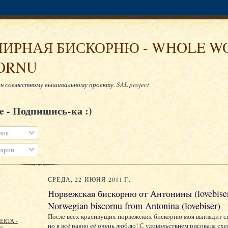
ИРНАЯ БИСКОРНЮ - WHOLE W
ORNU
н совместному вышивальному проекту. SAL project
be - Подпишись-ка :)
ния
арии
СРЕДА, 22 ИЮНЯ 2011 Г.
Норвежская бискорню от Антонины (lovebiser
Norwegian biscornu from Antonina (lovebiser)
После всех красивущих норвежских бискорню моя выглядит с
ЕКТА -
но я всё равно её очень люблю! С удовольствием рисовала схе