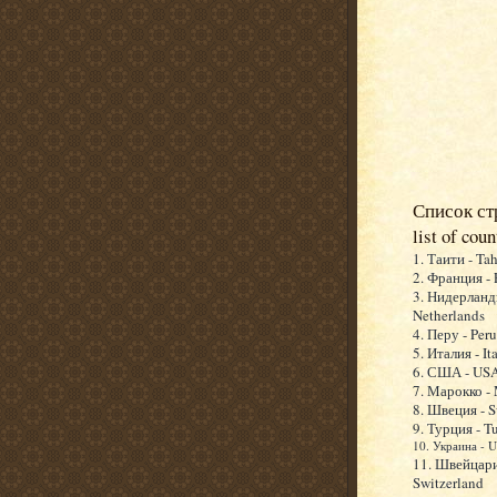
Список ст
list of coun
1. Таити - Tah
2. Франция - 
3. Нидерланд
Netherlands
4. Перу - Peru
5. Италия - It
6. США - US
7. Марокко -
8. Швеция - 
9. Турция - T
10. Украина - U
11. Швейцари
Switzerland