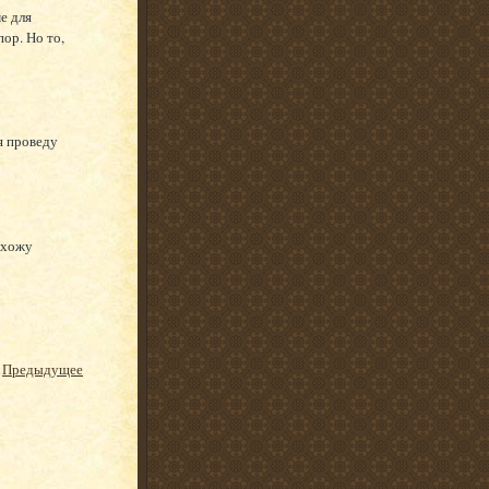
е для
пор. Но то,
я проведу
ихожу
Предыдущее