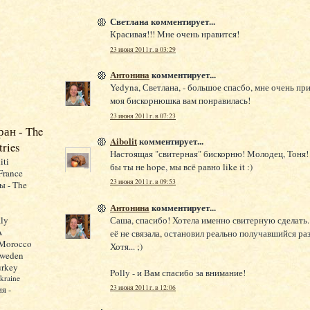
Светлана комментирует...
Красивая!!! Мне очень нравится!
23 июня 2011 г. в 03:29
Антонина
комментирует...
Yedyna, Светлана, - большое спасбо, мне очень при
моя бискорнюшка вам понравилась!
23 июня 2011 г. в 07:23
ран - The
Aibolit
комментирует...
tries
Настоящая "свитерная" бискорню! Молодец, Тоня! 
iti
бы ты не hope, мы всё равно like it :)
France
23 июня 2011 г. в 09:53
ы - The
Антонина
комментирует...
aly
Саша, спасибо! Хотела именно свитерную сделать.
A
её не связала, остановил реально получавшийся раз
 Morocco
Хотя... ;)
Sweden
urkey
Polly - и Вам спасибо за внимание!
kraine
я -
23 июня 2011 г. в 12:06