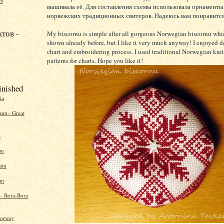
S
вышивала её. Для составления схемы использовала орнаменты
норвежских традиционных свитеров. Надеюсь вам понравится
тов -
My biscornu is simple after all gorgeous Norwegian biscornu whi
shown already before, but I like it very much anyway! I enjoyed d
chart and embroidering process. I used traditional Norwegian kni
patterns for charts. Hope you like it!
inished
ia
ия - Great
a
an
ain
pt
 - Bora-Bora
Norway