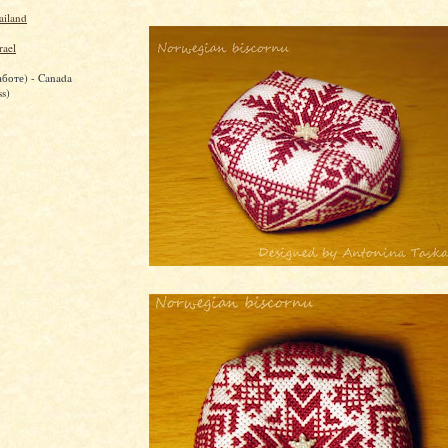
ailand
rael
аботе) - Canada
ss)