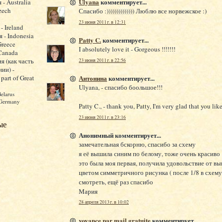
Ulyana
комментирует...
 - Australia
zech
Спасибо :)))))))))))))) Люблю все норвежское :)
23 июня 2011 г. в 12:31
- Ireland
 - Indonesia
Patty C.
комментирует...
Greece
I absolutely love it - Gorgeous !!!!!!!
 Canada
я (как часть
23 июня 2011 г. в 22:56
ии) -
 part of Great
Антонина
комментирует...
Ulyana, - спасибо боольшое!!!
Belarus
 Germany
Patty C., - thank you, Patty, I'm very glad that you like
23 июня 2011 г. в 23:16
ые
Анонимный комментирует...
замечательная бскорню, спасибо за схему
я её вышила синим по белому, тоже очень красиво
это была моя первая, получила удовольствие от в
цветом симметричного рисунка ( после 1/8 в схем
смотреть, ещё раз спасибо
Mария
28 апреля 2013 г. в 10:02
voyance par mail gratuite
комментирует...