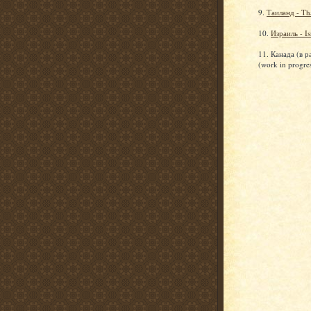
9.
Таиланд - Th
10.
Израиль - Is
11. Канада (в р
(work in progre