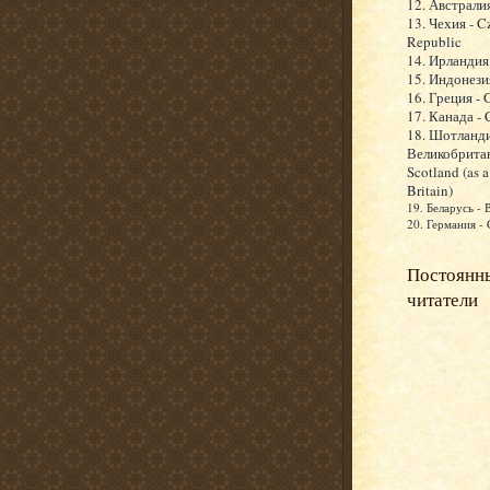
12. Австралия
13. Чехия - C
Republic
14. Ирландия 
15. Индонезия
16. Греция - 
17. Канада -
18. Шотланди
Великобритан
Scotland (as a
Britain)
19. Беларусь - 
20. Германия -
Постоянн
читатели