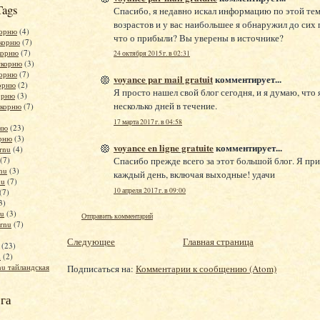
Tags
Спасибо, я недавно искал информацию по этой тем
возрастов и у вас наибольшее я обнаружил до сих 
корню
(4)
что о прибыли? Вы уверены в источнике?
скорню
(7)
корню
(7)
24 октября 2015 г. в 02:31
скорню
(3)
корню
(7)
voyance par mail gratuit
комментирует...
корню
(2)
Я просто нашел свой блог сегодня, и я думаю, что 
орню
(3)
несколько дней в течение.
скорню
(7)
17 марта 2017 г. в 04:58
рню
(23)
орню
(3)
voyance en ligne gratuite
комментирует...
rnu
(4)
(7)
Спасибо прежде всего за этот большой блог. Я пр
nu
(3)
каждый день, включая выходные! удачи
nu
(7)
10 апреля 2017 г. в 09:00
(7)
3)
nu
(3)
Отправить комментарий
ornu
(7)
Следующее
Главная страница
(23)
u
(2)
nu тайландская
Подписаться на:
Комментарии к сообщению (Atom)
га