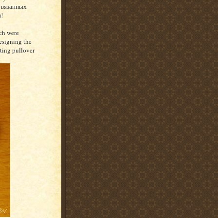
 вязанных
!
ch were
esigning the
tting pullover